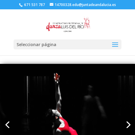
671 531 787
14700328.edu@juntadeandalucia.es
Seleccionar página